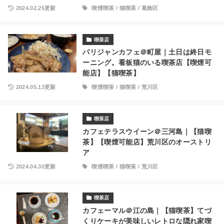
2024.02.25更新
喫煙喫茶
/
猫喫茶
/
葛飾区
喫茶店
パリジャンカフェ＠町屋｜土日は終日モ
ーニング。看板猫のいる喫茶店【喫煙可
能店】【猫喫茶】
2024.05.13更新
喫煙喫茶
/
猫喫茶
/
荒川区
喫茶店
カフェテラスウイーン＠三河島｜【猫喫
茶】【喫煙可能店】荒川区のオーストリ
ア
2024.04.30更新
喫煙喫茶
/
猫喫茶
/
荒川区
喫茶店
カフェーマル＠江の島｜【猫喫茶】てづ
くりケーキが美味しいレトロな隠れ家喫