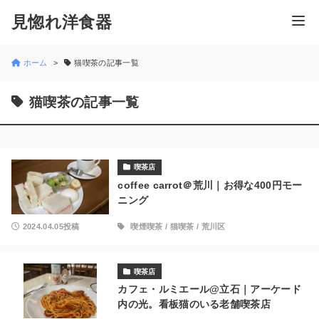
見惚れ洋食器
ホーム
猫喫茶の記事一覧
猫喫茶の記事一覧
喫茶店
coffee carrot＠荒川｜お得な400円モー
ニング
2024.04.05投稿
喫煙喫茶
/
猫喫茶
/
荒川区
喫茶店
カフェ・ルミエール@立石｜アーケード
内の光。看板猫のいる老舗喫茶店