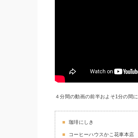
４分間の動画の前半およそ1分の間
珈琲にしき
コーヒーハウスかこ花車本店