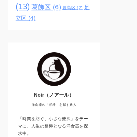
(13)
葛飾区
(6)
足
豊島区
(2)
立区
(4)
Noir（ノアール）
洋食器の「相棒」を探す旅人
「時間を紡ぐ、小さな贅沢」をテー
マに、人生の相棒となる洋食器を探
求中。