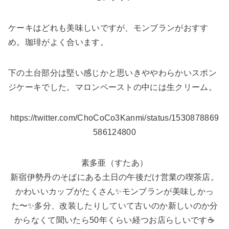
ケーキはどれも美味しいですが、モンブランがおすす
め。珈琲がよく合います。
下の土台部分は堅い感じかと思いきややわらかいスポン
ジケーキでした。マロンペーストの中には生クリーム。
https://twitter.com/ChoCoCo3Kanmi/status/1530878869
586124800
素多亜（すたあ）
新宿伊勢丹のそばにある土日の午後だけ営業の喫茶店。
かわいいカップがたくさん✨モンブランが美味しかっ
た〜✨多分、改装したりしていて古いのか新しいのか分
からなくて聞いたら50年くらい経つお店らしいです☕️