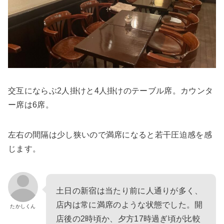
交互にならぶ2人掛けと4人掛けのテーブル席。カウンタ
ー席は6席。
左右の間隔は少し狭いので満席になると若干圧迫感を感
じます。
土日の新宿は当たり前に人通りが多く、
店内は常に満席のような状態でした。開
たかしくん
店後の2時頃か、夕方17時過ぎ頃が比較