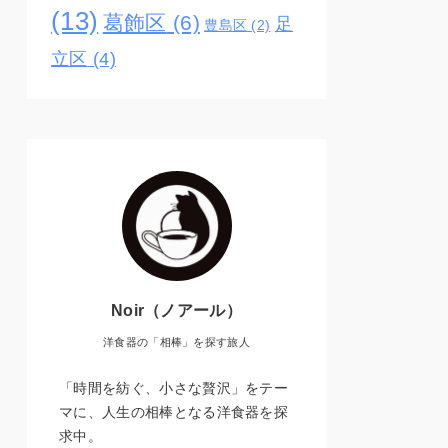
(13)
葛飾区
(6)
足
豊島区
(2)
立区
(4)
Noir（ノアール）
洋食器の「相棒」を探す旅人
「時間を紡ぐ、小さな贅沢」をテー
マに、人生の相棒となる洋食器を探
求中。