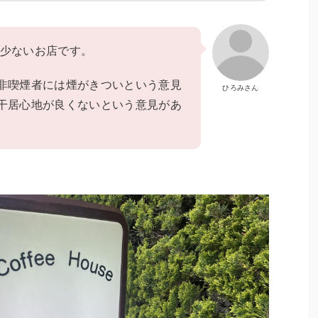
が少ないお店です。
非喫煙者には煙がきついという意見
ひろみさん
干居心地が良くないという意見があ